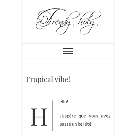
Skip
to
content
Trendyholy
BLOG MODE PARIS: CHIC,
FÉMININ ET PLEIN DE
PEPS!!!
Tropical vibe!
Hello!
J’espère que vous avez
passé un bel été.