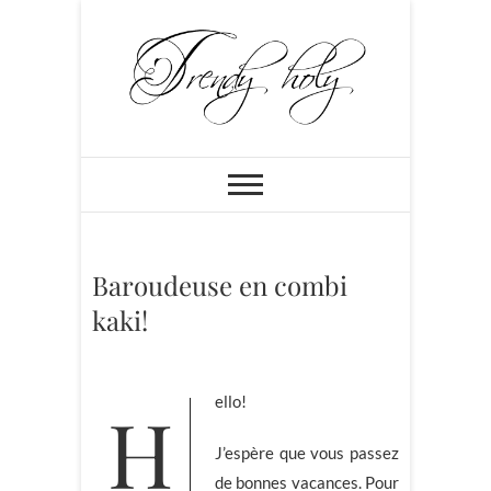
Skip
to
content
Trendyholy
BLOG MODE PARIS: CHIC,
FÉMININ ET PLEIN DE
PEPS!!!
Baroudeuse en combi
kaki!
Hello!
J’espère que vous passez
de bonnes vacances. Pour