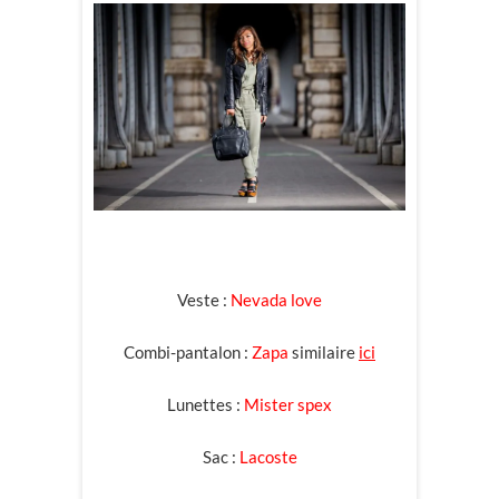
Veste :
Nevada love
Combi-pantalon :
Zapa
similaire
ici
Lunettes :
Mister spex
Sac :
Lacoste