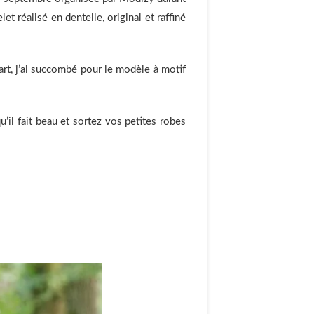
t réalisé en dentelle, original et raffiné
a part, j’ai succombé pour le modèle à motif
u’il fait beau et sortez vos petites robes