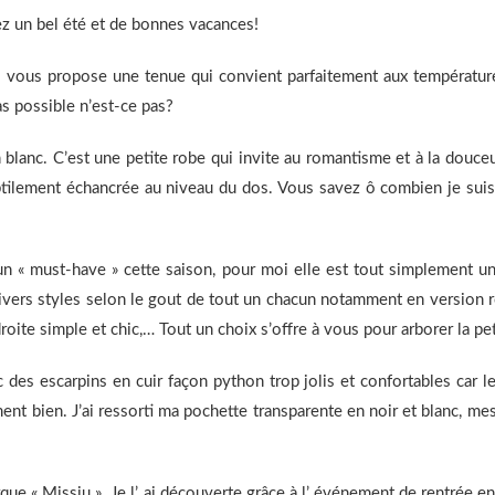
z un bel été et de bonnes vacances!
je vous propose une tenue qui convient parfaitement aux températu
as possible n’est-ce pas?
 blanc. C’est une petite robe qui invite au romantisme et à la douceu
btilement échancrée au niveau du dos. Vous savez ô combien je suis 
 un « must-have » cette saison, pour moi elle est tout simplement u
 divers styles selon le gout de tout un chacun notamment en version 
oite simple et chic,… Tout un choix s’offre à vous pour arborer la pe
 des escarpins en cuir façon python trop jolis et confortables car le
ent bien. J’ai ressorti ma pochette transparente en noir et blanc, m
marque « Missiu ». Je l’ ai découverte grâce à l’ événement de rentrée