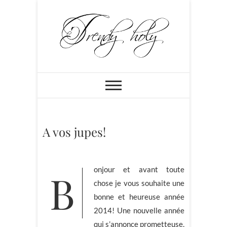
Skip
to
content
Trendyholy
BLOG MODE PARIS: CHIC,
FÉMININ ET PLEIN DE
PEPS!!!
A vos jupes!
Bonjour et avant toute
chose je vous souhaite une
bonne et heureuse année
2014! Une nouvelle année
qui s’annonce prometteuse,