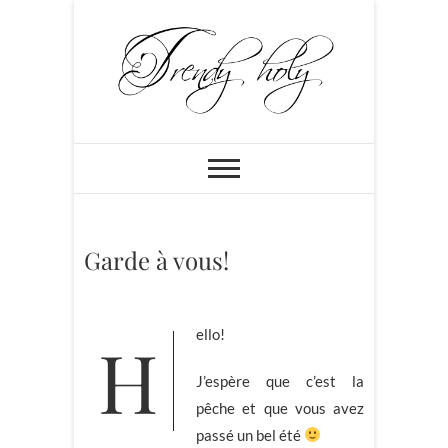
Skip
to
content
Trendyholy
BLOG MODE PARIS: CHIC,
FÉMININ ET PLEIN DE
PEPS!!!
Garde à vous!
Hello!
J’espère que c’est la
pêche et que vous avez
passé un bel été