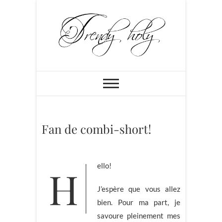
Skip
to
content
Trendyholy
BLOG MODE PARIS: CHIC,
FÉMININ ET PLEIN DE
PEPS!!!
Fan de combi-short!
Hello!
J’espère que vous allez
bien. Pour ma part, je
savoure pleinement mes